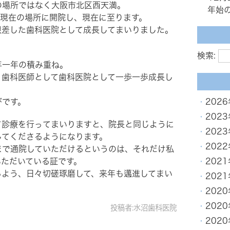
の場所ではなく大阪市北区西天満。
年始
に現在の場所に開院し、現在に至ります。
根差した歯科医院として成長してまいりました。
検索:
年一年の積み重ね。
、歯科医師として歯科医院として一歩一歩成長し
びです。
202
202
て診療を行ってまいりますと、院長と同じように
202
してくださるようになります。
202
まで通院していただけるというのは、それだけ私
いただいている証です。
202
るよう、日々切磋琢磨して、来年も邁進してまい
202
202
202
投稿者:水沼歯科医院
202