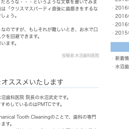
うだろうな・・・というような文章を書いてみま
201
様は「クリスマスパーティ直後に歯磨きをするな
でしょう。
201
201
トなのですが、もしそれが難しいとき、お水で口
201
スクを回避できます。
思います。
投稿者:水沼歯科医院
新着情
水沼歯
をオススメいたします
沼歯科医院 院長の水沼武史です。
すめしているのはPMTCです。
chanical Tooth Cleaningのことで、歯科の専門
ります。