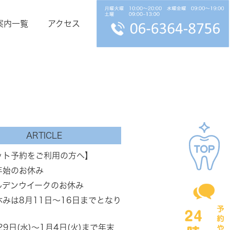
案内一覧
アクセス
ARTICLE
ット予約をご利用の方へ】
年始のお休み
ルデンウイークのお休み
休みは8月11日～16日までとなり
。
29日(水)～1月4日(火)まで年末