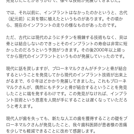
発見したことがきっかけで、様々な技術が発展してきました。
では、それ以前に、インプラントはなかったのかというと、古代
（紀元前）に貝を顎に植えたというものがあります。その頃か
ら、現在のインプラントの走りの様なものがあったのです。
ただ、古代には現代のようにチタンを精錬する技術もなく、貝は
骨とは結合しないのできっとそのインプラントの寿命は非常に短
かったのだろうという予測がつきます。その後2000年以上経っ
てから現代のインプラントというものが発展していったのです。
現代に話を戻しますが、ブローネマルクさんがチタンと骨が結合
するということを発見してから現代のインプラント技術が出来上
がるまで、６０年ほどかかり発展してきました。これもブローネ
マルクさんが、偶然にもチタンと骨が結合するということを発見
したことに端を発するわけです。この発見がなければ、インプラ
ント技術という恩恵を人間が手にすることは遅くなっていただろ
うと考えます。
現代人が歯を失っても、新たな人工の歯を獲得することの礎をブ
ローネマルクさんが発見したこと、我々歯科医師が患者様の苦痛
を少しでも軽減できることに改めて感謝します。