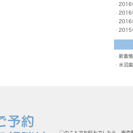
201
201
201
201
新着情
水沼歯
◯のことでお悩みでしたら、
南森